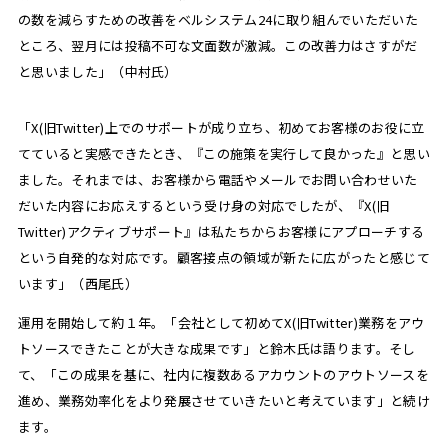
の数を減らすための改善をベルシステム24に取り組んでいただいた
ところ、翌月には投稿不可な文面数が激減。この改善力はさすがだ
と思いました」（中村氏）
「X(旧Twitter)上でのサポートが成り立ち、初めてお客様のお役に立
てていると実感できたとき、『この施策を実行して良かった』と思い
ました。それまでは、お客様から電話やメールでお問い合わせいた
だいた内容にお応えするという受け身の対応でしたが、『X(旧
Twitter)アクティブサポート』は私たちからお客様にアプローチする
という自発的な対応です。顧客接点の領域が新たに広がったと感じて
います」（西尾氏）
運用を開始して約１年。「会社として初めてX(旧Twitter)業務をアウ
トソースできたことが大きな成果です」と鈴木氏は語ります。そし
て、「この成果を基に、社内に複数あるアカウントのアウトソースを
進め、業務効率化をより発展させていきたいと考えています」と続け
ます。