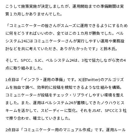
こうして施策実施が決定しましたが、運用開始までの準備期間は実
質１カ月しかありませんでした。
「コミュニケーターの皆さんがスムーズに運用できるようにするため
に何をどうすればいいのか、全てはこの１カ月が勝負でした。ベル
システム24にはコミュニケーターさんが実行しやすい運用や業務設
計などを共に考えていただき、ありがたかったです」と鈴木氏。
そして、SPCC、SJC、ベルシステム24は、3社で協力しながら次の4
点に取り組みました。
1点目は「インフラ・運用の準備」です。X(旧Twitter)のアルゴリズ
ムを独自で調べ、効率的に投稿を検知できるような仕組みを構築。
コミュニケーターが投稿をチェック・リプライしやすい環境を整え
ました。また、運用はベルシステム24が蓄積してきたノウハウとス
キームを活かして、スピーディーに型化。それをJSAT、SPCCと３社
で擦り合わせ、確立していきました。
2点目は「コミュニケーター用のマニュアル作成」です。運用ルール