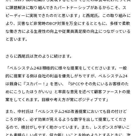
に課題解決に取り組んできたパートナーシップがあるからこそ、ス
ピーディーに実現できたのだと思います」と西尾氏。この取り組みに
より、災害など非常時のBCP対策を万全にするとともに、多様で柔軟
な働き方による生産性の向上や従業員満足度の向上につながっている
と言います。
さらに西尾氏は次のように続けます。
「ベルシステム24は積極的に様々な提案をしてくださいます。一般
的に提案する側は自社の利益を優先しがちですが、ベルシステム24
は親身に『スカパー！』を思い、『SPCCやその先にいるお客様のた
めにこうしたほうがいい』と率直な意見を述べて顧客ファーストの提
案をしてくれます。目線や考え方が常にポジティブです」
また、中村氏は「ベルシステム24は改善提案においても目の付けど
ころが良く、必ず効果が見えるような数字を出して提案してくださ
るので、検討がしやすく助かっています。また、レスポンスが早いこ
とも素晴らしい点です。何か新しいことを始めようとするときに、次