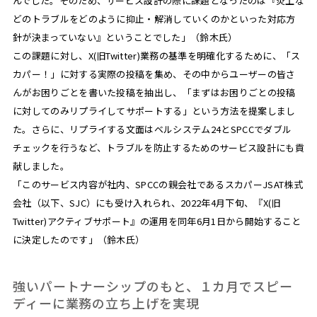
んでした。そのため、サービス設計の際に課題となったのは『炎上な
どのトラブルをどのように抑止・解消していくのかといった対応方
針が決まっていない』ということでした」（鈴木氏）
この課題に対し、X(旧Twitter)業務の基準を明確化するために、「ス
カパー！」に対する実際の投稿を集め、その中からユーザーの皆さ
んがお困りごとを書いた投稿を抽出し、「まずはお困りごとの投稿
に対してのみリプライしてサポートする」という方法を提案しまし
た。さらに、リプライする文面はベルシステム24とSPCCでダブル
チェックを行うなど、トラブルを防止するためのサービス設計にも貢
献しました。
「このサービス内容が社内、SPCCの親会社であるスカパーJSAT株式
会社（以下、SJC）にも受け入れられ、2022年4月下旬、『X(旧
Twitter)アクティブサポート』の運用を同年6月1日から開始すること
に決定したのです」（鈴木氏）
強いパートナーシップのもと、１カ月でスピー
ディーに業務の立ち上げを実現