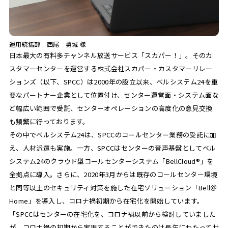
運用統括部 西尾 勇城 様
日本最大の有料多チャンネル放送サービス「スカパー！」。そのカ
スタマーセンターを運営する株式会社スカパー・カスタマーリレー
ションズ（以下、SPCC）は2000年の設立以来、ベルシステム24を重
要なパートナー企業として位置付け、センター運営面・システム面な
ど幅広い範囲で受託、センターオペレーションの高度化の意見交換
も頻繁に行っております。
その中でベルシステム24は、SPCCのコールセンター業務の受託に加
え、人材派遣も実施。一方、SPCCはセンターの音声基盤としてベル
システム24のクラウド型コールセンターシステム「BellCloud®」を
全拠点に導入。さらに、2020年3月からは既存のコールセンター環境
と同等以上のセキュリティ対策を施した在宅ソリューション「Bell＠
Home」を導入し、コロナ禍初期から在宅化を開始しています。
「SPCCはセンターの在宅化を、コロナ禍以前から検討していました
が、コロナ禍の初期から実現することができたのは長年にわたって共