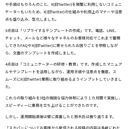
や手順はもちろんのこと、X(旧Twitter)を頻繁に利用しないコミュニ
ケーターもいたため、X(旧Twitter)の仕組みや利用上のマナーや注意
点も盛り込み、型化しました。
3点目は「リプライするテンプレートの作成」です。電話、LINE、
チャット、メールなど様々なチャネルのお客様対応でこれまで蓄積
してきたFAQやX(旧Twitter)に寄せられたお困りごとを参照しなが
ら、文面のテンプレートを作成しました。
4点目は「コミュニケーターの研修・教育」です。作成したマニュア
ルやテンプレートを活用しながら、運用手順や注意点を徹底。ス
ムーズにX(旧Twitter)業務に取り組めるようインプットしていきまし
た。
これらの取り組みを3社の強固な協力体制により１カ月間で実施し、
スピーディーに業務を立ち上げることができたのです。
しかし、運用開始直後は壁に直面したと鈴木氏は振り返ります。
「スカパーについてお客様から発信される投稿の内容は多岐にわた