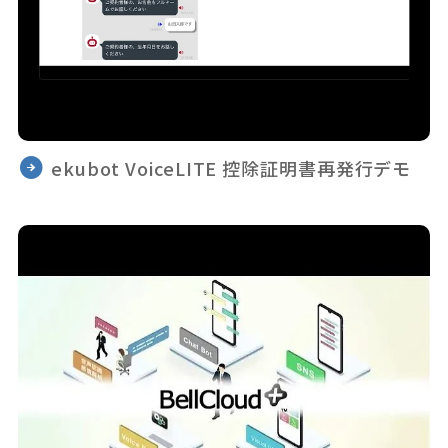
ekubot VoiceLITE 控除証明書再発行デモ