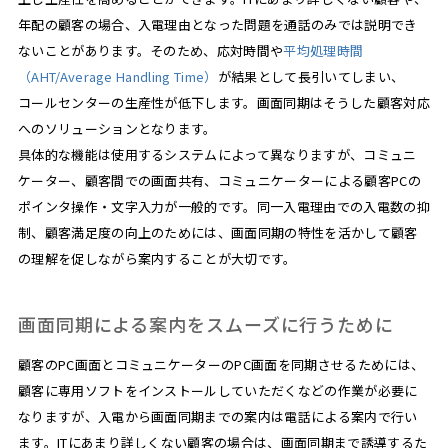
年配の顧客の場合、入電理由となった問題を通話のみでは説明でき
ないことがあります。そのため、応対時間や
平均処理時間
（AHT/Average Handling Time）
が結果として長引いてしまい、
コールセンターの生産性が低下します。画面同期はそうした顧客対応
へのソリューションとなります。
具体的な機能は使用するシステムによって異なりますが、コミュニ
ケーター、顧客間での画面共有、コミュニケーターによる顧客PCの
ポインタ操作・文字入力が一般的です。同一入電理由での入電数の抑
制、顧客満足度の向上のためには、画面同期の特性を活かして顧客
の理解を促しながら案内することが大切です。
画面同期による案内をスムーズに行うために
顧客のPC画面とコミュニケーターのPC画面を同期させるためには、
顧客に専用ソフトをインストールしていただくなどの作業が必要に
なりますが、入電から画面同期までの案内は電話による案内で行い
ます。ITにあまり詳しくない顧客の場合は、画面同期まで誘導するた