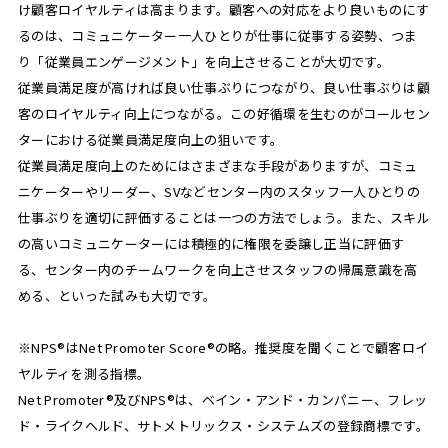
け顧客ロイヤルティは高まります。顧客への対応をより良いものにす
るのは、コミュニケーター一人ひとりが仕事に従事する姿勢、つま
り「従業員エンゲージメント」を向上させることが大切です。
従業員満足度が高ければ良い仕事ぶりにつながり、良い仕事ぶりは顧
客のロイヤルティ向上につながる。この好循環を生むのがコールセン
ターにおける従業員満足度向上の狙いです。
従業員満足度向上のためにはさまざまな手段がありますが、コミュ
ニケーターやリーダー、SVなどセンター内のスタッフ一人ひとりの
仕事ぶりを適切に評価することは一つの方法でしょう。また、スキル
の高いコミュニケーターには積極的に権限を委譲し正当に評価す
る、センター内のチームワークを向上させスタッフの帰属意識を高
める、といった試みも大切です。
※NPS®はNet Promoter Score®の略。推奨度を聞くことで顧客ロイ
ヤルティを測る指標。
Net Promoter®及びNPS®は、ベイン・アンド・カンパニー、フレッ
ド・ライクヘルド、サトメトリックス・システムズの登録商標です。