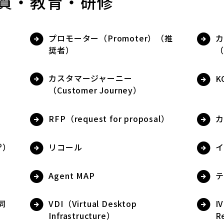
質・教育・研修
プロモーター（Promoter）（推
カ
奨者）
（
カスタマージャーニー
K
（Customer Journey）
RFP（request for proposal）
カ
e®）
リコール
イ
Agent MAP
テ
同
VDI（Virtual Desktop
I
Infrastructure）
R