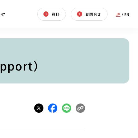
資料
お問合せ
047
JP
/
EN
pport）