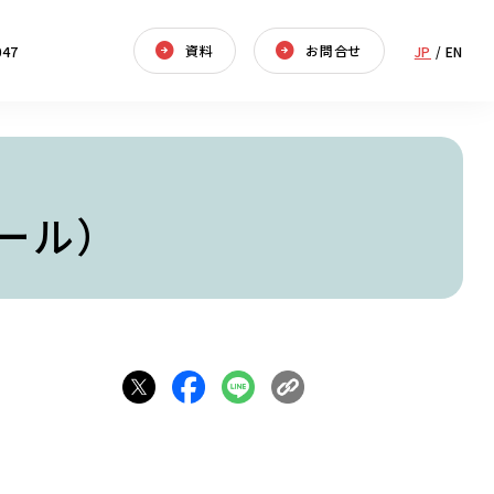
資料
お問合せ
047
JP
/
EN
ール）