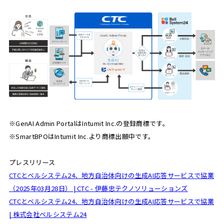
※GenAI Admin PortalはIntumit Inc.の登録商標です。
※SmartBPOはIntumit Inc.より商標出願中です。
プレスリリース
CTC
とベルシステム
24
、地方自治体向けの生成
AI
応答サービスで協業
（
2025
年
03
月
28
日）
| CTC -
伊藤忠テクノソリューションズ
CTC
とベルシステム
24
、地方自治体向けの生成
AI
応答サービスで協業
|
株式会社ベルシステム
24