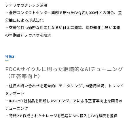
シナリオのナレッジ活用
・全庁コンタクトセンター業務で培ったFAQ約3,000件との照合、差
分抽出による形式知化
・突発的且つ過密な対応となる給付金事業等、暗黙知化し易い事業
の早期設計ノウハウを継承
特徴3
PDCAサイクルに則った継続的なAIチューニング
（正答率向上）
・住民の問い合わせを定常的にモニタリングしAI活用状況、トレンド
をレポート
・INTUMIT社製品を熟知したAIエンジニアによる正答率向上を図るAI
チューニング
・特徴2で作成されたナレッジを迅速にAIへ投入しFAQ鮮度を担保