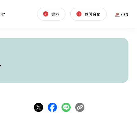
資料
お問合せ
047
JP
/
EN
ー