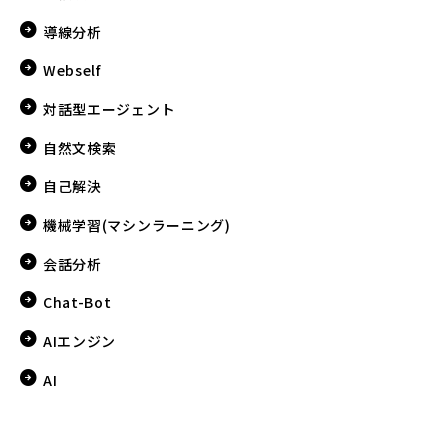
導線分析
Webself
対話型エージェント
自然文検索
自己解決
機械学習(マシンラーニング)
会話分析
Chat-Bot
AIエンジン
AI