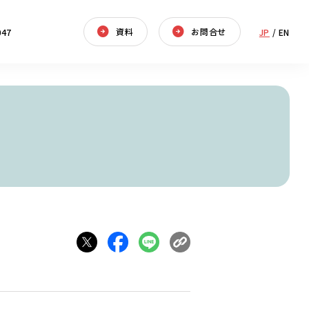
資料
お問合せ
047
JP
/
EN