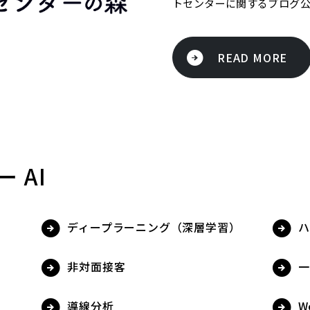
トセンターに関するブログ
READ MORE
 AI
ディープラーニング（深層学習）
ハ
非対面接客
一
導線分析
W