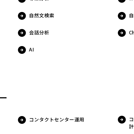
自然文検索
自
会話分析
C
AI
ー
コ
コンタクトセンター運用
計