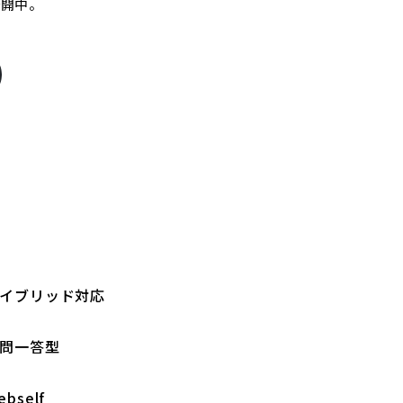
公開中。
イブリッド対応
問一答型
ebself