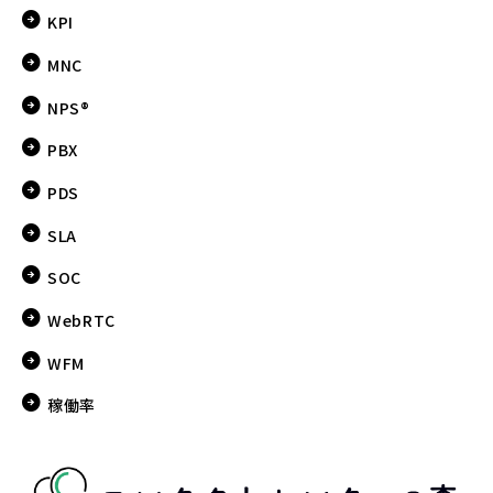
KPI
MNC
NPS®
PBX
PDS
SLA
SOC
WebRTC
WFM
稼働率