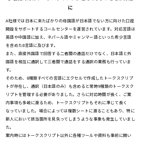
に
A社様では日本に来たばかりの母国語が日本語でない方に向けた口座
開設をサポートするコールセンターを運営されています。対応言語は
英語や中国語に加え、ネパール語やミャンマー語といった希少言語
を含めた8言語に及びます。
また、直接外国語で回答する二者間の通話だけでなく、日本語と外
国語を相互に通訳して三者間で通話をする通訳の業務も行っていま
す。
そのため、8種類すべての言語にエクセルで作成したトークスクリプ
トが存在し、通訳（日本語のみ）も含めると常時9種類のトークスク
リプトを管理する必要がありました。さらに対応時間が長く、ご案
内事項も多岐に渡るため、トークスクリプトもそれに準じて長く
なっていました。場合によっては複数シートに渡ることもあり、特に
新人において該当箇所を見失ってしまうような事象も発生していまし
た。
案内時にはトークスクリプト以外に各種ツールや資料も事前に開い