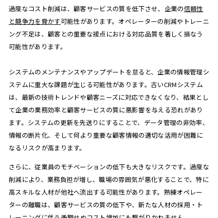
過度なコスト削減は、顧客サービスの質を低下させ、企業の
信頼性
と競争力を脅かす
可能性があります。オペレーターの削減やトレーニ
ング不足は、顧客との重要な接点における対応品質を著しく損なう
可能性があります。
システムのメンテナンスやアップデートを怠ると、企業の情報管理シ
ステムに重大な課題が生じる可能性があります。古いCRMシステム
は、最新の技術トレンドや顧客ニーズに対応できなくなり、結果とし
て企業の業務効率と顧客サービスの質に悪影響を与える恐れがあり
ます。システムの更新を先送りにすることで、データ管理の非効率、
情報の断片化、そして何より重要な顧客情報の適切な活用が困難に
なるリスクが高まります。
さらに、従業員のモチベーションの低下も大きなリスクです。過度な
削減により、業務負担が増し、職場の雰囲気が悪化することで、特に
高スキルな人材が他社へ流出する可能性があります。熟練オペレー
ターの離職は、顧客サービスの質の低下や、新たな人材の採用・ト
レーニングに伴う
予期せぬコスト増加
にも繋がりかねません。