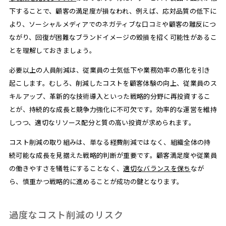
下することで、顧客の満足度が損なわれ、例えば、応対品質の低下に
より、ソーシャルメディアでのネガティブな口コミや顧客の離反につ
ながり、回復が困難なブランドイメージの毀損を招く可能性があるこ
とを理解しておきましょう。
必要以上の人員削減は、従業員の士気低下や業務効率の悪化を引き
起こします。むしろ、削減したコストを顧客体験の向上、従業員のス
キルアップ、革新的な技術導入といった戦略的分野に再投資するこ
とが、持続的な成長と競争力強化に不可欠です。効率的な運営を維持
しつつ、適切なリソース配分と質の高い投資が求められます。
コスト削減の取り組みは、単なる経費削減ではなく、組織全体の持
続可能な成長を見据えた戦略的判断が重要です。顧客満足度や従業員
の働きやすさを犠牲にすることなく、
適切なバランスを保ち
なが
ら、慎重かつ戦略的に進めることが成功の鍵となります。
過度なコスト削減のリスク