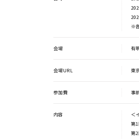
20
20
※
会場
有
会場URL
東
参加費
事
内容
＜イ
第1
第2