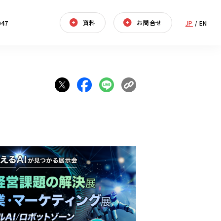
資料
お問合せ
047
JP
/
EN