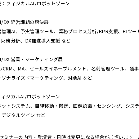
設：フィジカルAI/ロボットゾーン
I/DX 経営課題の解決展
営管理AI、予実管理ツール、業務プロセス分析/BPR支援、BIツ
、財務分析、DX推進導入支援 など
I/DX 営業・マーケティング展
FA/CRM、MA、セールスイネーブルメント、名刺管理ツール、議
ーソナライズドマーケティング、対話AI など
フィジカルAI/ロボットゾーン
ボットシステム、自律移動・搬送、画像認識・センシング、シス
、デジタルツイン など
．セミナーの内容・登壇者・日時は変更になる場合がございます。