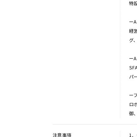
特
ーA
経
グ
ーA
S
パ
ー
ロ
御
注意事項
1