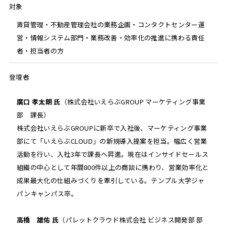
対象
賃貸管理・不動産管理会社の業務企画・コンタクトセンター運
営・情報システム部門・業務改善・効率化の推進に携わる責任
者・担当者の方
登壇者
廣口 孝太朗 氏
（株式会社いえらぶGROUP マーケティング事業
部 課長）
株式会社いえらぶGROUPに新卒で入社後、マーケティング事業
部にて「いえらぶCLOUD」の新規導入提案を担当。幅広く営業
活動を行い、入社3年で課長へ昇進。現在はインサイドセールス
組織の中心として年間800件以上の商談に携わり、営業効率化と
成果最大化の仕組みづくりを牽引している。テンプル大学ジャ
パンキャンパス卒。
高橋 雄佑 氏
（パレットクラウド株式会社 ビジネス開発部 部