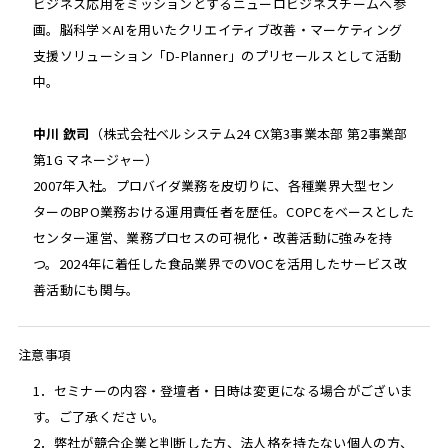
ビジネス応用をミッションとするニューロビジネスチームへ参
画。脳科学×AIを用いたクリエイティブ改善・マーケティング
支援ソリューション「D-Planner」のプリセールスとして活動
中。
中川 欽司
（株式会社ベルシステム24 CX第3事業本部 第2事業部
第1G マネージャー）
2007年入社。プロバイダ業務を皮切りに、各種業界大型セン
ターのBPO業務おける運用責任者を歴任。COPCをベースとした
センター運営、業務プロセスの可視化・改善活動に強みを持
つ。2024年に着任した食品業界でのVOCを活用したサービス改
善活動にも関与。
注意事項
1．セミナーの内容・登壇者・日時は変更になる場合がございま
す。ご了承ください。
2．弊社が競合企業と判断した方、法人格を持たない個人の方、