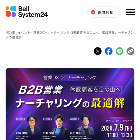
お問合せ
HOME
イベント
営業DX×ナーチャリング 休眠顧客を宝の山へ。B2B営業ナーチャリン
グの最適解