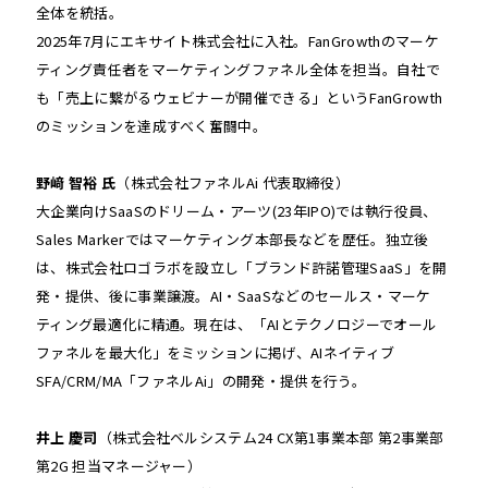
全体を統括。
2025年7月にエキサイト株式会社に入社。FanGrowthのマーケ
ティング責任者をマーケティングファネル全体を担当。自社で
も「売上に繋がるウェビナーが開催できる」というFanGrowth
のミッションを達成すべく奮闘中。
野﨑 智裕 氏
（株式会社ファネルAi 代表取締役）
大企業向けSaaSのドリーム・アーツ(23年IPO)では執行役員、
Sales Markerではマーケティング本部長などを歴任。独立後
は、株式会社ロゴラボを設立し「ブランド許諾管理SaaS」を開
発・提供、後に事業譲渡。AI・SaaSなどのセールス・マーケ
ティング最適化に精通。現在は、「AIとテクノロジーでオール
ファネルを最大化」をミッションに掲げ、AIネイティブ
SFA/CRM/MA「ファネルAi」の開発・提供を行う。
井上 慶司
（株式会社ベルシステム24 CX第1事業本部 第2事業部
第2G 担当マネージャー）