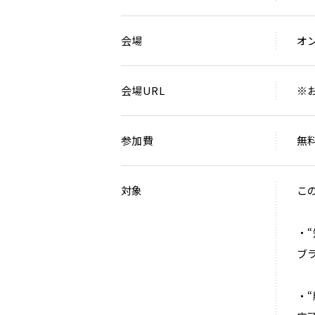
会場
オ
会場URL
※
参加費
無
対象
こ
・
ブ
・