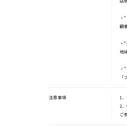
店
・
顧
・
地
・
「
注意事項
1
2
ご