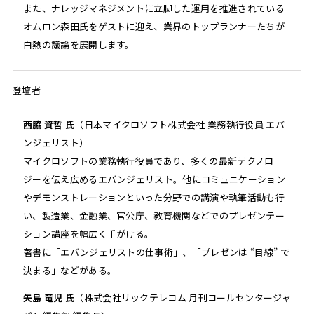
また、ナレッジマネジメントに立脚した運用を推進されている
オムロン森田氏をゲストに迎え、業界のトップランナーたちが
白熱の議論を展開します。
登壇者
西脇 資哲 氏
（日本マイクロソフト株式会社 業務執行役員 エバ
ンジェリスト）
マイクロソフトの業務執行役員であり、多くの最新テクノロ
ジーを伝え広めるエバンジェリスト。他にコミュニケーション
やデモンストレーションといった分野での講演や執筆活動も行
い、製造業、金融業、官公庁、教育機関などでのプレゼンテー
ション講座を幅広く手がける。
著書に「エバンジェリストの仕事術」、「プレゼンは “目線” で
決まる」などがある。
矢島 竜児 氏
（株式会社リックテレコム
月刊コールセンタージャ