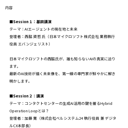
内容
■Session１：基調講演
テーマ：AIエージェントの現在地と未来
登壇者：西脇 資哲 氏（日本マイクロソフト株式会社 業務執行
役員 エバンジェリスト）
日本マイクロソフトの西脇氏が、誰も知らないAIの真実に迫り
ます。
最新のAI技術が描く未来像を、第一線の専門家が鮮やかに解き
明かします。
■Session２：講演
テーマ：コンタクトセンターの生成AI活用の鍵を握るHybrid
Operation Loopとは？
登壇者：加藤 寛（株式会社ベルシステム24 執行役員 兼 デジタ
ルCX本部長）