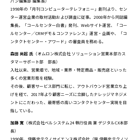
パン
編集部 編集長）
1998年の「月刊コンピューターテレフォニー」創刊より、セン
ター運営企業の取材活動および調査に従事。2008年から同誌編
集長。「コールセンター白書」発刊、Webサイト運営、「コー
ルセンター／CRMデモ＆コンファレンス」運営・企画や、「
コ
ンタクトセンター・アワード
」の審査員を務める。
森田 尚起 氏
（オムロン株式会社 ソリューション営業本部カス
タマーサポート部 部長）
入社以来、営業畑で、地域・業界・特定商品・販売店といった
多くの営業形態を経験。
その後、顧客サービス部門に転じ、アウトバウンド営業立ち上
げを経て、2017年より顧客ニーズに立脚したナレッジマネジメ
ントにこだわった、最寄感の高いコンタクトセンター実現を目
指している。
加藤 寛
（株式会社ベルシステム24 執行役員 兼 デジタルCX本部
長）
1990年、伊藤忠テクノサイエンス株式会社（現 伊藤忠テクノソ